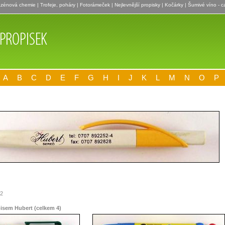
zénová chemie
|
Trofeje, poháry
|
Fotorámeček
|
Nejlevnější propisky
|
Kočárky
|
Šumivé víno - c
A
B
C
D
E
F
G
H
I
J
K
L
M
N
O
P
12
pisem Hubert (celkem 4)