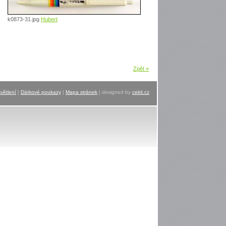
k0873-31.jpg
Hubert
Zpět »
větlení
|
Dárkové poukazy
|
Mapa stránek
| designed by
cekit.cz