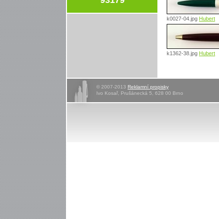
k0027-04.jpg
Hubert
k1362-38.jpg
Hubert
© 2007-2013
Reklamní propisky
Ivo Kosař, Prušánecká 5, 628 00 Brno