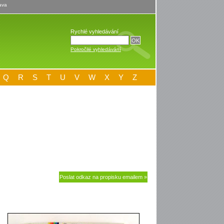
ava
Rychlé vyhledávání
Pokročilé vyhledávání
Q
R
S
T
U
V
W
X
Y
Z