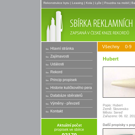
Rekonstrukce bytu
|
Leasing
|
Kola
|
Lyže
|
Pouzdra na mobil
|
Ba
Všechny
0-9
Hlavní stránka
Zajímavosti
Hubert
Události
Rekord
Princip propisek
Historie kuličkového pera
Databáze sběratelů
Výměny - převzetí
Popis: Hubert
Země: Slovensko
Kontakt
Město: Sereď
Zařazeno: 06. 02. 20
Další propisky s po
Aktuální počet
propisek ve sbírce
93179