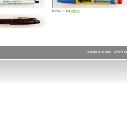
k0863-32.jpg
Hubert
Bazénová chemie
|
Veřejné os